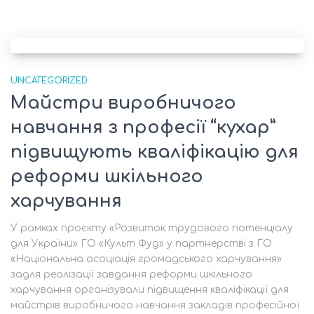
UNCATEGORIZED
Майстри виробничого
навчання з професії “кyxaр”
підвищують кваліфікацію для
реформи шкільного
харчування
У рамках проєкту «Розвиток трудового потенціалу
для України» ГО «Культ Фуд» у партнерстві з ГО
«Національна асоціація громадського харчування»
задля реалізації завдання реформи шкільного
харчування організували підвищення кваліфікації для
майстрів виробничого навчання закладів професійної