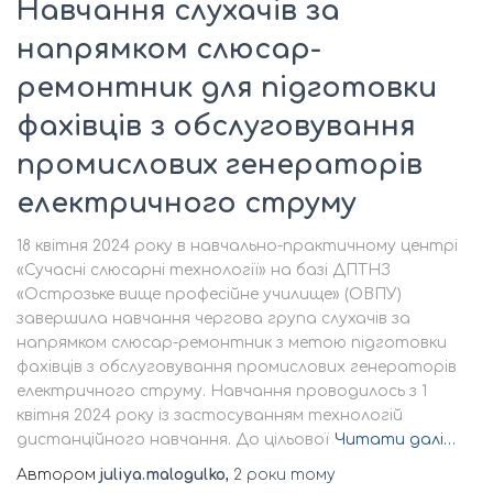
Навчання слухачів за
напрямком слюсар-
ремонтник для підготовки
фахівців з обслуговування
промислових генераторів
електричного струму
18 квітня 2024 року в навчально-практичному центрі
«Сучасні слюсарні технології» на базі ДПТНЗ
«Острозьке вище професійне училище» (ОВПУ)
завершила навчання чергова група слухачів за
напрямком слюсар-ремонтник з метою підготовки
фахівців з обслуговування промислових генераторів
електричного струму. Навчання проводилось з 1
квітня 2024 року із застосуванням технологій
дистанційного навчання. До цільової
Читати далі…
Автором
juliya.malogulko
,
2 роки
тому