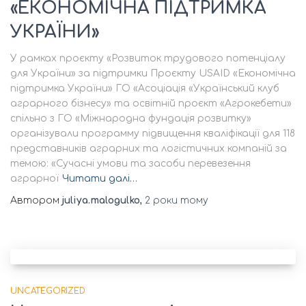
«ЕКОНОМІЧНА ПІДТРИМКА
УКРАЇНИ»
У рамках проєкту «Розвиток трудового потенціалу
для України» за підтримки Проєкту USAID «Економічна
підтримка України» ГО «Асоціація «Український клуб
аграрного бізнесу» та освітній проєкт «Агрокебети»
спільно з ГО «Міжнародна фундація розвитку»
організували программу підвищення кваліфікації для 118
представників аграрних та логістичних компаній за
темою: «Сучасні умови та засоби перевезення
аграрної
Читати далі…
Автором
juliya.malogulko
,
2 роки
тому
UNCATEGORIZED