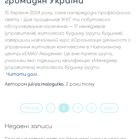
громадян України
15 березня 2024 року, саме напередодні професійного
свята – Дня працівників ЖКГ та побутового
обслуговування населення — 17 менеджерів
(управителів) житлового будинку (групи будинків)
завершили навчальний курс «Організація діяльності з
управління житловим комплексом» в Навчальному
центрі «ЕМАУ-Академія». Це вже третя група,
учасники якої підвищили кваліфікацію «Менеджер
(управитель) житлового будинку (групи
Читати далі…
Автором
juliya.malogulko
,
2 роки
тому
Назад
1
2
3
6
Далі
Недавні записи