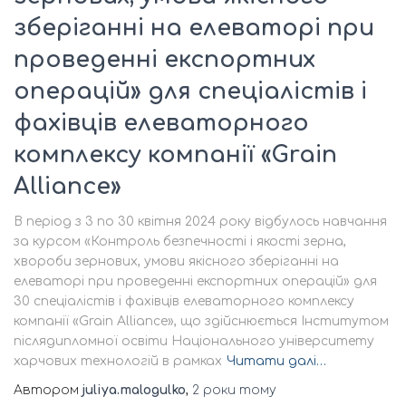
зберіганні на елеваторі при
проведенні експортних
операцій» для спеціалістів і
фахівців елеваторного
комплексу компанії «Grain
Alliance»
В період з 3 по 30 квітня 2024 року відбулось навчання
за курсом «Контроль безпечності і якості зерна,
хвороби зернових, умови якісного зберіганні на
елеваторі при проведенні експортних операцій» для
30 спеціалістів і фахівців елеваторного комплексу
компанії «Grain Alliance», що здійснюється Інститутом
післядипломної освіти Національного університету
харчових технологій в рамках
Читати далі…
Автором
juliya.malogulko
,
2 роки
тому