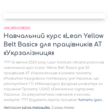
UNCATEGORIZED
Навчальний курс «Lean Yellow
Belt Basic» для працівників АТ
«Укрзалізниця»
???? 16 квітня 2024 року Lean Institute Ukraine розпочав
навчальний курс «Lean Yellow Belt Basic» для 30
працівників АТ «Укрзалізниця» в рамках проєкту
«Розвиток трудового потенціалу для України», що
реалізується ГО «Міжнародна фундація розвитку» за
сприяння Проєкту USAID «Економічна підтримка
України». За результатами навчання учасники
зможуть: ???? будувати карту процесів
Читати далі…
Автором
juliya.malogulko
,
2 роки
тому