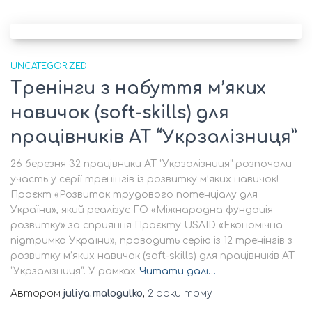
UNCATEGORIZED
Тренінги з набуття м’яких
навичок (soft-skills) для
працівників АТ “Укрзалізниця”
26 березня 32 працівники АТ “Укрзалізниця” розпочали
участь у серії тренінгів із розвитку м’яких навичок!
Проєкт «Розвиток трудового потенціалу для
України», який реалізує ГО «Міжнародна фундація
розвитку» за сприяння Проєкту USAID «Економічна
підтримка України», проводить серію із 12 тренінгів з
розвитку м’яких навичок (soft-skills) для працівників АТ
“Укрзалізниця”. У рамках
Читати далі…
Автором
juliya.malogulko
,
2 роки
тому