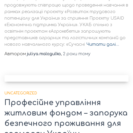
продовжують співпрацю щодо проведення навчання в
рамках реалізації проєкту «Розвиток трудового
потенціалу для України» за сприяння Проєкту USAID
«Економічна підтримка України». УКАБ спільно з
освітнім проєктом «Агрокебети» запрошують
представників аграрних та логістичних компаній до
нового навчального курсу: «Сучасні
Читати далі…
Автором
juliya.malogulko
,
2 роки
тому
UNCATEGORIZED
Професійне управління
житловим фондом – запорука
безпечного проживання для