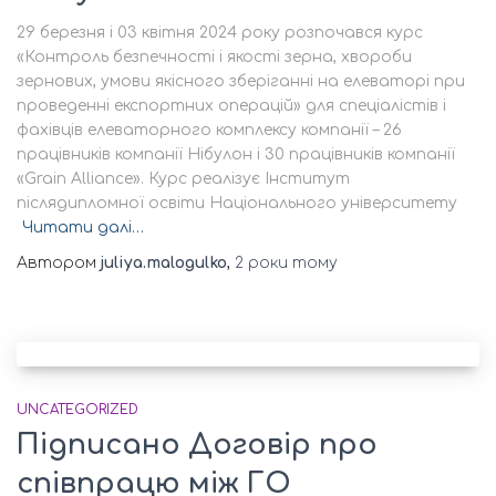
29 березня і 03 квітня 2024 року розпочався курс
«Контроль безпечності і якості зерна, хвороби
зернових, умови якісного зберіганні на елеваторі при
проведенні експортних операцій» для спеціалістів і
фахівців елеваторного комплексу компанії – 26
працівників компанії Нібулон і 30 працівників компанії
«Grain Alliance». Курс реалізує Інститут
післядипломної освіти Національного університету
Читати далі…
Автором
juliya.malogulko
,
2 роки
тому
UNCATEGORIZED
Підписано Договір про
співпрацю між ГО