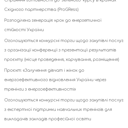
Сприяння готовності до “зеленого” курсу в країнах
Східного партнерства (ProGRess)
Розподілена генерація: крок до енергетичної
стійкості України
Оголошуються конкурсні торги щодо закупівлі послуг
з організації конференції з презентації результатів
проєкту (місце проведення, харчування, розміщення)
Проєкт: «Залучення дівчат і жінок до
енергоефективного відновлення України через
тренінги з енергоефективності»
Оголошуються конкурсні торги щодо закупівлі послуг
з експертної підтримки навчальних тренінгів для
викладачів закладів професійної освіти