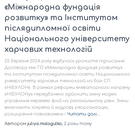
«Міжнародна фундація
розвитку» та Інститутом
післядипломної освіти
Національного університету
харчових технологій
25 березня 2024 року відбулось урочисте підписання
Договору між ГО «Міжнародна фундація розвитку»
та Інститутом післядипломної освіти Національного
університету харчових технологій на базі СП
«НІБУЛОН». В рамках реформи елеваторного напряму
«НІБУЛОНу» передбачено здійснити зміну моделі
управління мережею філій на регіональному рівні. Зміни
включають зокрема й кадрову реорганізацію,
розширення повноважень і
Читати далі…
Автором
juliya.malogulko
,
2 роки
тому