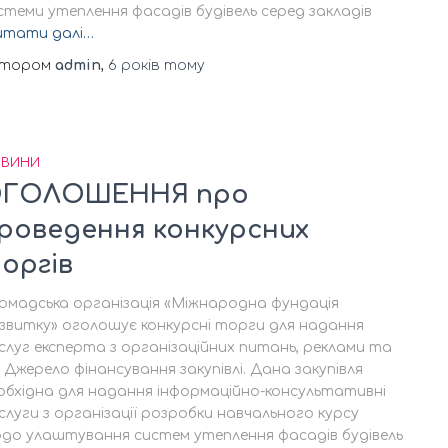
стеми утеплення фасадів будівель серед закладів
итати далі…
втором
admin
,
6 років
тому
ВИНИ
ГОЛОШЕННЯ про
роведення конкурсних
оргів
омадська організація «Міжнародна фундація
звитку» оголошує конкурсні торги для надання
слуг експерта з організаційних питань, реклами та
. Джерело фінансування закупівлі. Дана закупівля
обхідна для надання інформаційно-консультативні
слуги з організації розробки навчального курсу
до улаштування систем утеплення фасадів будівель