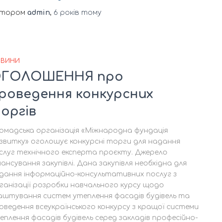
втором
admin
,
6 років
тому
ВИНИ
ГОЛОШЕННЯ про
роведення конкурсних
оргів
омадська організація «Міжнародна фундація
звитку» оголошує конкурсні торги для надання
слуг технічного експерта проєкту. Джерело
нансування закупівлі. Дана закупівля необхідна для
дання інформаційно-консультативних послуг з
ганізації розробки навчального курсу щодо
аштування систем утеплення фасадів будівель та
оведення всеукраїнського конкурсу з кращої системи
еплення фасадів будівель серед закладів професійно-