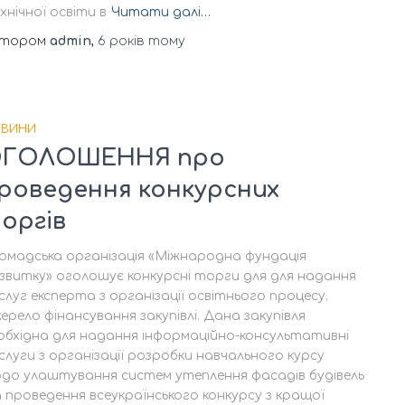
хнічної освіти в
Читати далі…
втором
admin
,
6 років
тому
ВИНИ
ГОЛОШЕННЯ про
роведення конкурсних
оргів
омадська організація «Міжнародна фундація
звитку» оголошує конкурсні торги для для надання
слуг експерта з організації освітнього процесу.
ерело фінансування закупівлі. Дана закупівля
обхідна для надання інформаційно-консультативні
слуги з організації розробки навчального курсу
до улаштування систем утеплення фасадів будівель
 проведення всеукраїнського конкурсу з кращої