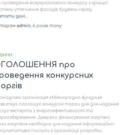
 проведення всеукраїнського конкурсу з кращої
стеми утеплення фасадів будівель серед
итати далі…
втором
admin
,
6 років
тому
ВИНИ
ГОЛОШЕННЯ про
роведення конкурсних
оргів
омадська організація «Міжнародна фундація
звитку» оголошує конкурсні торги для для надання
слуг експерта з енергоефективності та
ергозбереження. Джерело фінансування закупівлі.
на закупівля необхідна для надання інформаційно-
нсультативні послуги з організації розробки