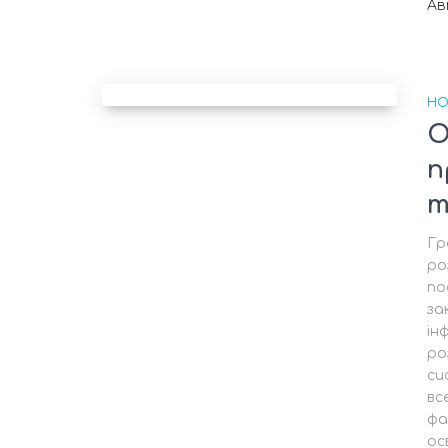
А
НО
О
п
т
Гр
ро
по
за
ін
ро
си
вс
фа
ос