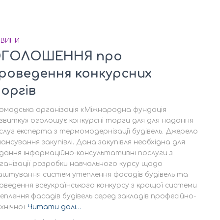
ВИНИ
ГОЛОШЕННЯ про
роведення конкурсних
оргів
омадська організація «Міжнародна фундація
звитку» оголошує конкурсні торги для для надання
слуг експерта з термомодернізації будівель. Джерело
нансування закупівлі. Дана закупівля необхідна для
дання інформаційно-консультативні послуги з
ганізації розробки навчального курсу щодо
аштування систем утеплення фасадів будівель та
оведення всеукраїнського конкурсу з кращої системи
еплення фасадів будівель серед закладів професійно-
хнічної
Читати далі…