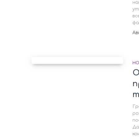
на
ут
вс
фа
А
НО
О
п
т
Гр
ро
по
Да
ко