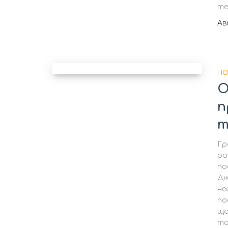
те
А
НО
О
п
т
Гр
ро
по
Дж
не
по
що
та