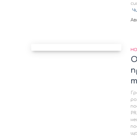
си
Ч
А
НО
О
п
т
Гр
ро
по
PR
не
по
що