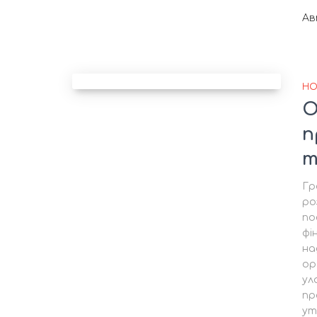
А
НО
О
п
т
Гр
ро
по
фі
на
ор
ул
пр
ут