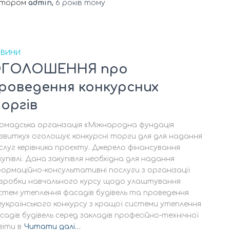
втором
admin
,
6 років
тому
ВИНИ
ГОЛОШЕННЯ про
роведення конкурсних
оргів
омадська організація «Міжнародна фундація
звитку» оголошує конкурсні торги для для надання
слуг керівника проєкту. Джерело фінансування
купівлі. Дана закупівля необхідна для надання
формаційно-консультативні послуги з організації
зробки навчального курсу щодо улаштування
стем утеплення фасадів будівель та проведення
еукраїнського конкурсу з кращої системи утеплення
садів будівель серед закладів професійно-технічної
віти в
Читати далі…