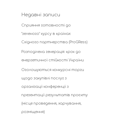
Недавні записи
Сприяння готовності до
“зеленого” курсу в країнах
Східного партнерства (ProGRess)
Розподілена генерація: крок до
енергетичної стійкості України
Оголошуються конкурсні торги
щодо закупівлі послуг з
організації конференції з
презентації результатів проєкту
(місце проведення, харчування,
розміщення)