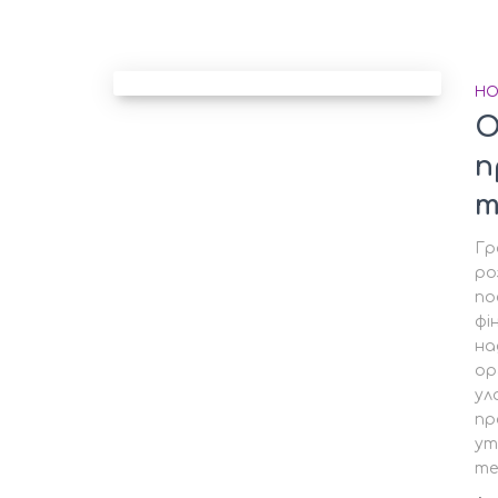
НО
О
п
т
Гр
ро
по
фі
на
ор
ул
пр
ут
те