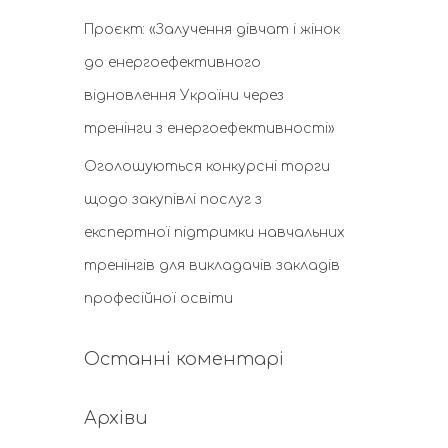
Проєкт: «Залучення дівчат і жінок
до енергоефективного
відновлення України через
тренінги з енергоефективності»
Оголошуються конкурсні торги
щодо закупівлі послуг з
експертної підтримки навчальних
тренінгів для викладачів закладів
професійної освіти
Останні коментарі
Архіви