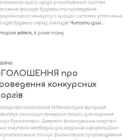
вчального курсу щодо улаштування систем
еплення фасадів будівель та проведення
еукраїнського конкурсу з кращої системи утеплення
садів будівель серед закладів
Читати далі…
втором
admin
,
6 років
тому
ВИНИ
ГОЛОШЕННЯ про
роведення конкурсних
оргів
омадська організація «Міжнародна фундація
звитку» оголошує конкурсні торги для надання
слуг бухгалтера. Джерело фінансування закупівлі.
на закупівля необхідна для надання інформаційно-
нсультативних послуг фінансового супроводження