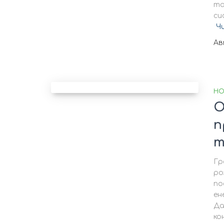
та
си
Ч
А
НО
О
п
т
Гр
ро
по
ен
Да
ко