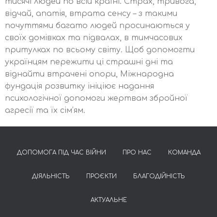
тисячі людей по всій країні. Страх, тривога,
відчай, апатія, втрата сенсу – з такими
почуттями багато людей просинаються у
своїх домівках та підвалах, в тимчасових
притулках по всьому світу. Щоб допомогти
українцям пережити ці страшні дні та
віднайти втрачені опори, Міжнародна
фундація розвитку ініціює надання
психологічної допомоги жертвам збройної
агресії та їх сім’ям.
ДОПОМОГА ПІД ЧАС ВІЙНИ
ПРО НАС
КОМАНДА
ДІЯЛЬНІСТЬ
ПРОЄКТИ
БЛАГОДІЙНІСТЬ
АКТУАЛЬНЕ