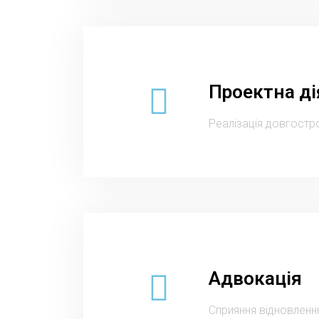
Проектна ді
Реалізація довгостро
Адвокація
Сприяння відновленн