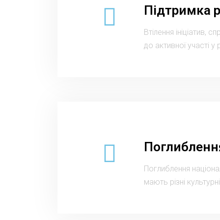
Підтримка 
Втілення ініціатив, 
до активної участі у
Поглиблення
Поглиблення націонал
мають різні культурні,