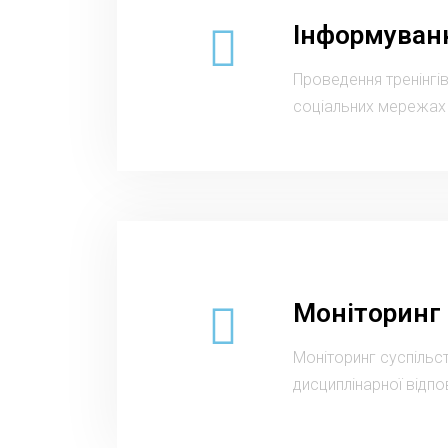
Інформуван
Проведення тренінгів
соціальних мережах
Моніторинг
Моніторинг суспільст
дисциплінарної відпо