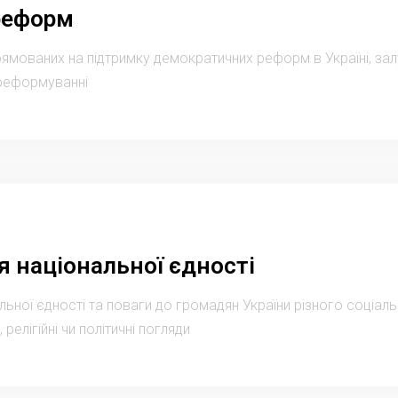
реформ
спрямованих на підтримку демократичних реформ в Україні, з
 реформуванні
 національної єдності
ьної єдності та поваги до громадян України різного соціаль
 релігійні чи політичні погляди