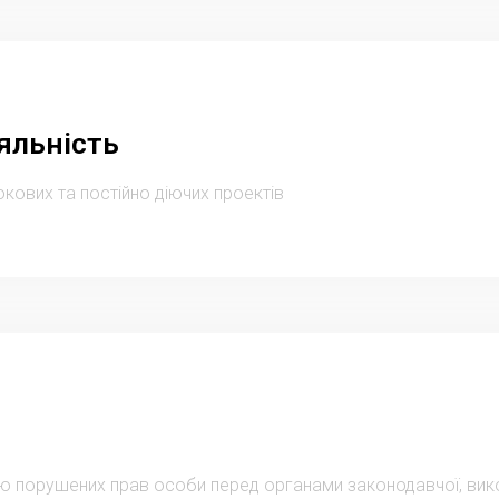
яльність
кових та постійно діючих проектів
ю порушених прав особи перед органами законодавчої, вико