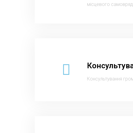
місцевого самовряд
Консультув
Консультування грома