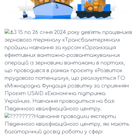
З 15 по 26 січня 2024 року дев’ять працівників
зернового терміналу «Трансбалктермінал»
пройшли навчання за курсом «Організація
ефективних вантажно-розвантажувальних
операцій із зерновими вантажами в портах»,
що проводився в рамках проєкту «Розвиток
трудового потенціалу», що реалізується ГО
«Міжнародна Фундація розвитку за сприянням
Проєкт USAID «Економічна
підтримка
України»». Навчання проводиться на базі
Південного кваліфікаційного центру.
Навчання проводили експерти
Південного кваліфікаційного центру, які мають
багаторічний досвід роботи у сфері