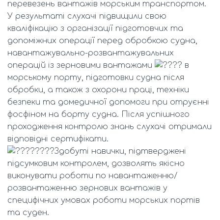
перевезень вантажів морським транспортом.
У результаті слухачі підвищили свою
кваліфікацію з організації підготовчих та
допоміжних операції перед обробкою судна,
навантажувально-розвантажувальних
операцій із зерновими вантажами
в
морському порту, підготовки судна після
обробки, а також з охорони праці, техніки
безпеки та домедичної допомоги при отруєнні
фосфіном на борту судна. Після успішного
проходження контролю знань слухачі отримали
відповідні сертифікати.
Здобуті навички, підтверджені
підсумковим контролем, дозволять якісно
виконувати роботи по навантаженню/
розвантаженню зернових вантажів у
специфічних умовах роботи морських портів
та суден.