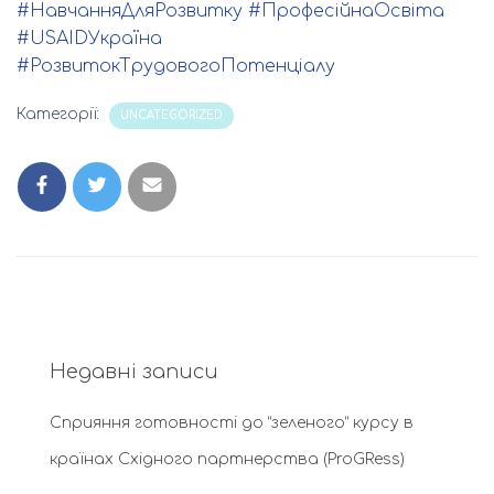
#НавчанняДляРозвитку
#ПрофесійнаОсвіта
#USAIDУкраїна
#РозвитокТрудовогоПотенціалу
Категорії:
UNCATEGORIZED
Недавні записи
Сприяння готовності до “зеленого” курсу в
країнах Східного партнерства (ProGRess)