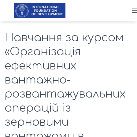
Навчання за курсом
«Організація
ефективних
вантажно-
розвантажувальних
операцій із
зерновими
вантажами в