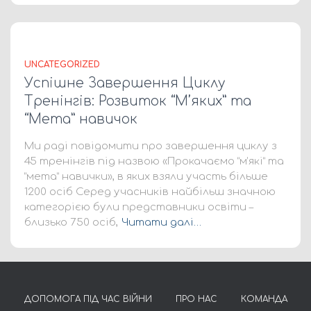
UNCATEGORIZED
Успішне Завершення Циклу
Тренінгів: Розвиток “М’яких” та
“Мета” навичок
Ми раді повідомити про завершення циклу з
45 тренінгів під назвою «Прокачаємо “м’які” та
“мета” навички», в яких взяли участь більше
1200 осіб Серед учасників найбільш значною
категорією були представники освіти –
близько 750 осіб,
Читати далі…
ДОПОМОГА ПІД ЧАС ВІЙНИ
ПРО НАС
КОМАНДА