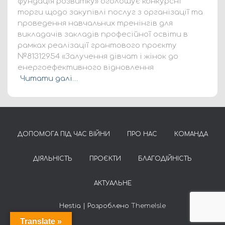
фундація розвитку» оголошує конкурсні
торги щодо закупівлі послуг з організації та
проведення навчальних тренінгів для
викладачів закладів професійної освіти в
рамках реалізації грантового проєкту
№81312954 «Залучення дівчат і жінок до
енергоефективного відновлення
Читати далі…
ДОПОМОГА ПІД ЧАС ВІЙНИ
ПРО НАС
КОМАНДА
ДІЯЛЬНІСТЬ
ПРОЄКТИ
БЛАГОДІЙНІСТЬ
АКТУАЛЬНЕ
Hestia | Розроблено
ThemeIsle
Translate »