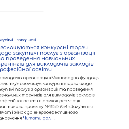
купівлі - завершені
голошуються конкурсні торги
одо закупівлі послуг з організації
а проведення навчальних
ренінгів для викладачів закладів
рофесійної освіти
ромадська організація «Міжнародна фундація
озвитку» оголошує конкурсні торги щодо
акупівлі послуг з організації та проведення
авчальних тренінгів для викладачів закладів
рофесійної освіти в рамках реалізації
рантового проєкту №81312954 «Залучення
івчат і жінок до енергоефективного
ідновлення
Читати далі…