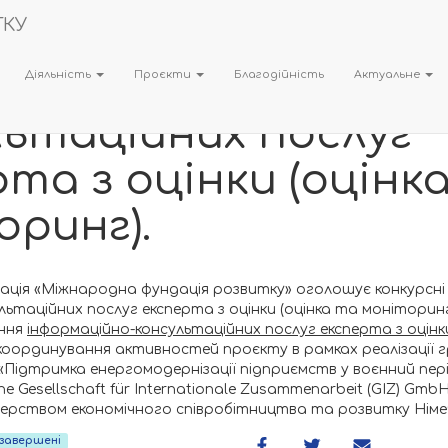
шуються конкурсні
 щодо інформаційн
Діяльність
Проєкти
Благодійність
Актуальне
льтаційних послуг
та з оцінки (оцінк
ринг).
ація «Міжнародна фундація розвитку» оголошує конкурсн
ьтаційних послуг експерта з оцінки (оцінка та моніторинг
ання
інформаційно-консультаційних послуг експерта з оцінк
оординування активностей проєкту в рамках реалізації
«Підтримка енергомодернізації підприємств у воєнний пер
e Gesellschaft für Internationale Zusammenarbeit (GIZ) Gm
ерством економічного співробітництва та розвитку Німеч
- завершені