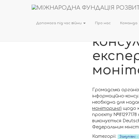
Оголо
торги
Допомога під час війни
Про нас
Команда
консу
експер
моніто
Громадська організ
інформаційно-консул
необхідна для над
моніторинг)
щодо к
проєкту №81297178 
виконується Deutsch
Федеральним мініст
Категорії:
Закупівлі 