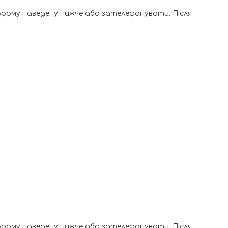
форму наведену нижче або зателефонувати. Після
форму наведену нижче або зателефонувати. Після