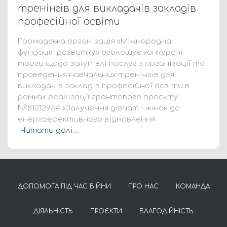
тренінгів для викладачів закладів
професійної освіти
Громадська організація «Міжнародна
фундація розвитку» оголошує конкурсні
торги щодо закупівлі послуг з організації та
проведення навчальних тренінгів для
викладачів закладів професійної освіти в
рамках реалізації грантового проєкту
№81312954 «Залучення дівчат і жінок до
енергоефективного відновлення
Читати далі…
ДОПОМОГА ПІД ЧАС ВІЙНИ
ПРО НАС
КОМАНДА
ДІЯЛЬНІСТЬ
ПРОЄКТИ
БЛАГОДІЙНІСТЬ