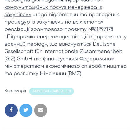
необхідна для надання
інформаційно-
консультаційних послуг менеджера із
закупівель
щодо підготовки та проведення
процедур із закупівель на всіх етапах
реалізації грантового проєкту №81297178
«Підтримка енергомодернізації підприємств у
воєнний період», що виконується Deutsche
Gesellschaft für Internationale Zusammenarbeit
(GIZ) GmbH та фінансується Федеральним
міністерством економічного співробітництва
та розвитку Німеччини (BMZ).
Категорії:
ЗАКУПІВЛІ - ЗАВЕРШЕНІ