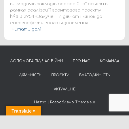
викладачів закладів професійної освіти в
рамках реалізації грантового проєкту
№81312954 «Залучення дівчат і жінок до
енергоефективного відновлення
Читати далі…
ДОПОМОГА ПІД ЧАС ВІЙНИ
ПРО НАС
КОМАНДА
ДІЯЛЬНІСТЬ
ПРОЄКТИ
БЛАГОДІЙНІСТЬ
АКТУАЛЬНЕ
Hestia | Розроблено
ThemeIsle
Translate »