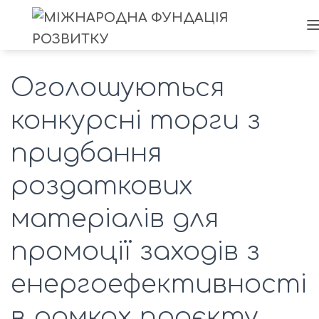
Оголошуються
конкурсні торги з
придбання
роздаткових
матеріалів для
промоції заходів з
енергоефективності
в рамках проєкту