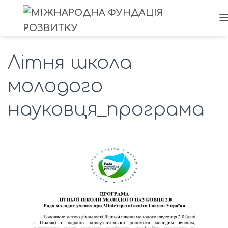
Літня школа
молодого
науковця_програма