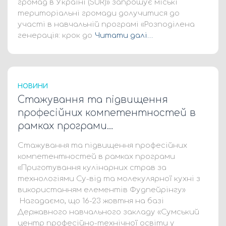
громад в Україні (SUR)» запрошує міські
територіальні громади долучитися до
участі в навчальній програмі «Розподілена
генерація: крок до
Читати далі…
НОВИНИ
Стажування та підвищення
професійних компетентностей в
рамках програми…
Стажування та підвищення професійних
компетентностей в рамках програми
«Приготування кулінарних страв за
технологіями Су-від та молекулярної кухні з
використанням елементів Фудпейрінгу»
Нагадаємо, що 16-23 жовтня на базі
Державного навчального закладу «Сумський
центр професійно-технічної освіти у