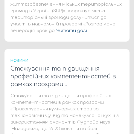
життєзабезпечення міських територіальних
громад в Україні (SUR)» запрошує міські
територіальні громади долучитися до
участі в навчальній програмі «Розподілена
генерація: крок до
Читати далі…
НОВИНИ
Стажування та підвищення
професійних компетентностей в
рамках програми…
Стажування та підвищення професійних
компетентностей в рамках програми
«Приготування кулінарних страв за
технологіями Су-від та молекулярної кухні з
використанням елементів Фудпейрінгу»
Нагадаємо, що 16-23 жовтня на базі