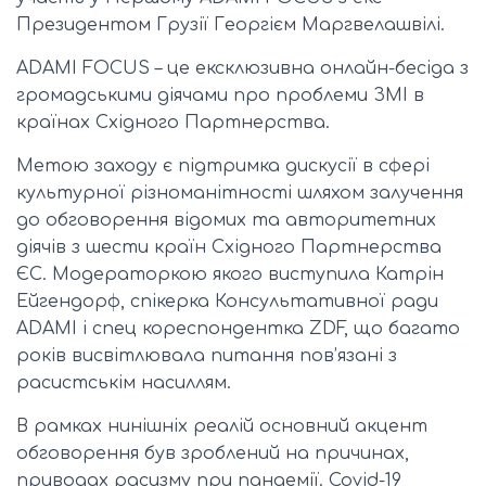
Президентом Грузії Георгієм Маргвелашвілі.
ADAMI FOCUS – це ексклюзивна онлайн-бесіда з
громадськими діячами про проблеми ЗМІ в
країнах Східного Партнерства.
Метою заходу є підтримка дискусії в сфері
культурної різноманітності шляхом залучення
до обговорення відомих та авторитетних
діячів з шести країн Східного Партнерства
ЄС. Модераторкою якого виступила Катрін
Ейгендорф, спікерка Консультативної ради
ADAMI і спец кореспондентка ZDF, що багато
років висвітлювала питання пов’язані з
расистськім насиллям.
В рамках нинішніх реалій основний акцент
обговорення був зроблений на причинах,
приводах расизму при пандемії. Covid-19