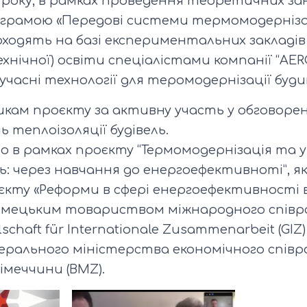
0 року, в рамках проведення теоретичних за
грамою «Передові системи термомодернізаці
роходять на базі експериментальних закладів
хнічної) освіти спеціалістами компанії “AE
учасні технології для теромодернізації буди
икам проєкту за активну участь у обговоре
ь теплоізоляції будівель.
но в рамках проєкту “Термомодернізація та
ль: через навчання до енергоефективноті”, я
кту «Реформи в сфері енергоефективності в 
Німецьким товариством міжнародного спів
lschaft für Internationale Zusammenarbeit (GIZ
ерального міністерства економічного спів
імеччини (BMZ).