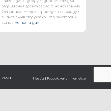
заявок для відбору підприємств для
отримання грантового фінансування».
Основною метою проведення заходу є
визначення структури та змістових
вимог
Читати далі…
КТУАЛЬНЕ
Hestia | Розроблено
ThemeIsle