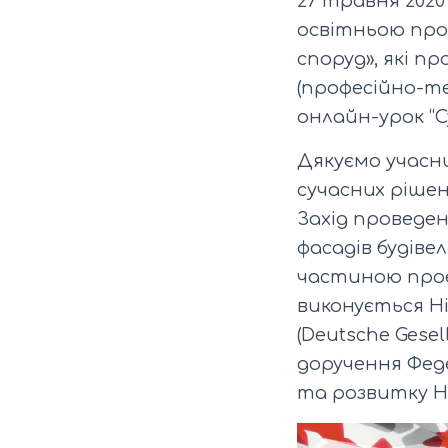
27 травня 202
освітньою про
споруд», які п
(професійно-те
онлайн-урок “С
Дякуємо учасн
сучасних рішен
Захід проведе
фасадів будіве
частиною проє
виконується 
(Deutsche Gesel
доручення Фед
та розвитку Н