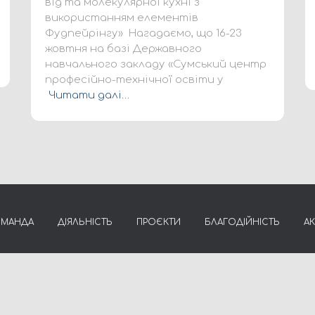
від та молекулярної кухні з
використанням елементів
Фудпейрінгу» Нагадаємо, що 16-23
жовтня на базі Державного
навчального закладу «Сумський центр
професійно-технічної освіти у
Читати далі…
ОМАНДА
ДІЯЛЬНІСТЬ
ПРОЄКТИ
БЛАГОДІЙНІСТЬ
А