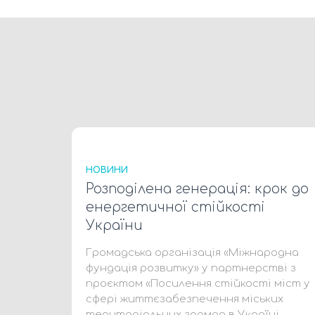
НОВИНИ
Розподілена генерація: крок до
енергетичної стійкості
України
Громадська організація «Міжнародна
фундація розвитку» у партнерстві з
проєктом «Посилення стійкості міст у
сфері життєзабезпечення міських
територіальних громад в Україні