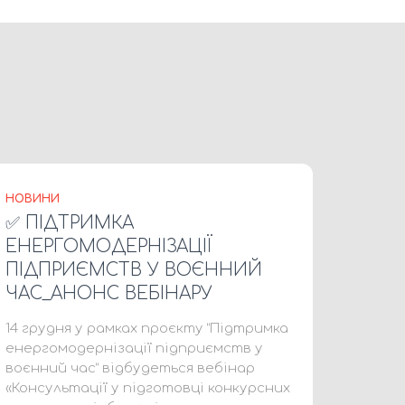
НОВИНИ
✅ ПІДТРИМКА
ЕНЕРГОМОДЕРНІЗАЦІЇ
ПІДПРИЄМСТВ У ВОЄННИЙ
ЧАС_АНОНС ВЕБІНАРУ
14 грудня у рамках проєкту “Підтримка
енергомодернізації підприємств у
воєнний час” відбудеться вебінар
«Консультації у підготовці конкурсних