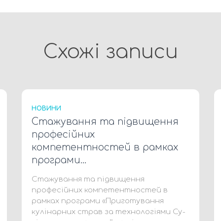
Схожі записи
НОВИНИ
Стажування та підвищення
професійних
компетентностей в рамках
програми…
Стажування та підвищення
професійних компетентностей в
рамках програми «Приготування
кулінарних страв за технологіями Су-