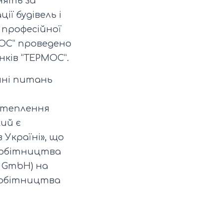
нять за
ї будівель і
 професійної
ROC” проведено
нків “ТЕРМОС”.
нні питань
 утеплення
кий є
Україні», що
робітництва
) GmbH) на
робітництва