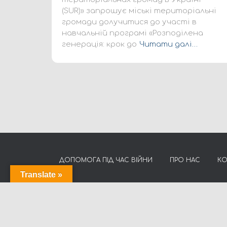
(SUR)» запрошує міські територіальні
громади долучитися до участі в
навчальній програмі «Розподілена
генерація: крок до
Читати далі…
ДОПОМОГА ПІД ЧАС ВІЙНИ
ПРО НАС
К
Translate »