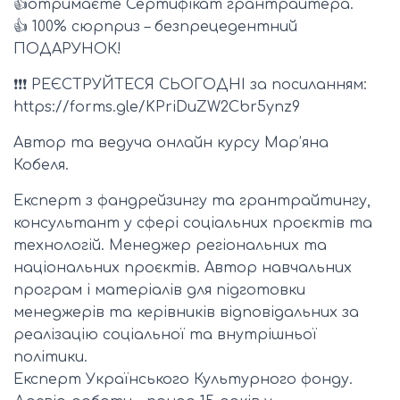
👍отримаєте Сертифікат грантрайтера.
👍 100% сюрприз – безпрецедентний
ПОДАРУНОК!
❗❗❗ РЕЄСТРУЙТЕСЯ СЬОГОДНІ за посиланням:
https://forms.gle/KPriDuZW2Cbr5ynz9
Автор та ведуча онлайн курсу Мар’яна
Кобеля.
Експерт з фандрейзингу та грантрайтингу,
консультант у сфері соціальних проєктів та
технологій. Менеджер регіональних та
національних проєктів. Автор навчальних
програм і матеріалів для підготовки
менеджерів та керівників відповідальних за
реалізацію соціальної та внутрішньої
політики.
Експерт Українського Культурного фонду.