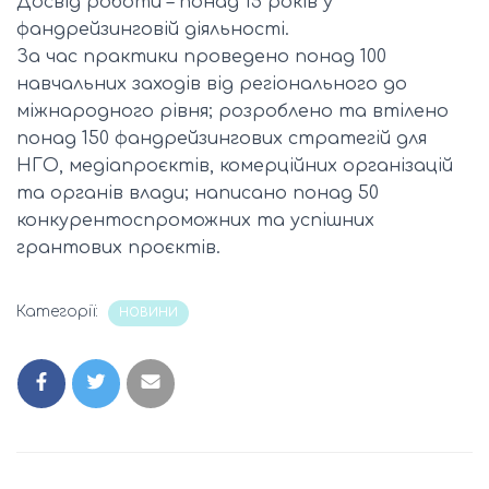
Досвід роботи – понад 15 років у
фандрейзинговій діяльності.
За час практики проведено понад 100
навчальних заходів від регіонального до
міжнародного рівня; розроблено та втілено
понад 150 фандрейзингових стратегій для
НГО, медіапроєктів, комерційних організацій
та органів влади; написано понад 50
конкурентоспроможних та успішних
грантових проєктів.
Категорії:
НОВИНИ