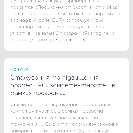
фундація розвитку» у партнерстві з
проєктом «Посилення стійкості міст у сфері
життєзабезпечення міських територіальних
громад в Україні (SUR)» запрошує міські
територіальні громади долучитися до
участі в навчальній програмі «Розподілена
генерація: крок до
Читати далі…
НОВИНИ
Стажування та підвищення
професійних компетентностей в
рамках програми…
Стажування та підвищення професійних
компетентностей в рамках програми
«Приготування кулінарних страв за
технологіями Су-від та молекулярної кухні з
використанням елементів Фудпейрінгу»