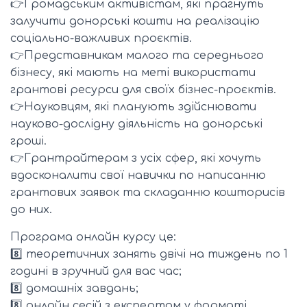
👉Громадським активістам, які прагнуть
залучити донорські кошти на реалізацію
соціально-важливих проєктів.
👉Представникам малого та середнього
бізнесу, які мають на меті використати
грантові ресурси для своїх бізнес-проєктів.
👉Науковцям, які планують здійснювати
науково-дослідну діяльність на донорські
гроші.
👉Грантрайтерам з усіх сфер, які хочуть
вдосконалити свої навички по написанню
грантових заявок та складанню кошторисів
до них.
Програма онлайн курсу це:
8️⃣ теоретичних занять двічі на тиждень по 1
годині в зручний для вас час;
8️⃣ домашніх завдань;
8️⃣ онлайн сесій з експертом у форматі