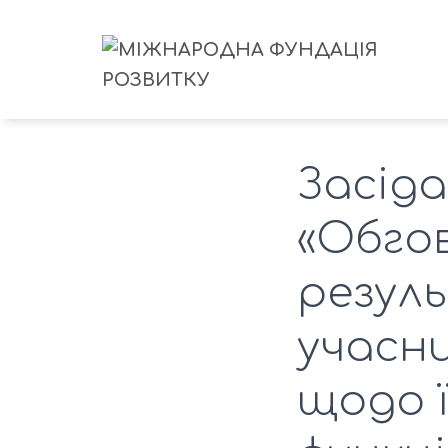
Засід
«Обгов
резул
учасни
щодо 