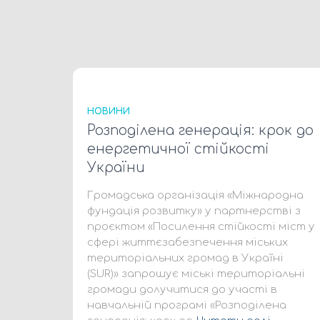
НОВИНИ
Розподілена генерація: крок до
енергетичної стійкості
України
Громадська організація «Міжнародна
фундація розвитку» у партнерстві з
проєктом «Посилення стійкості міст у
сфері життєзабезпечення міських
територіальних громад в Україні
(SUR)» запрошує міські територіальні
громади долучитися до участі в
навчальній програмі «Розподілена