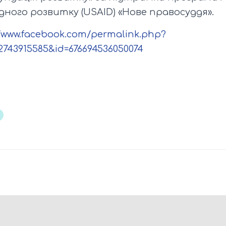
ного розвитку (USAID) «Нове правосуддя».
//www.facebook.com/permalink.php?
72743915585&id=676694536050074