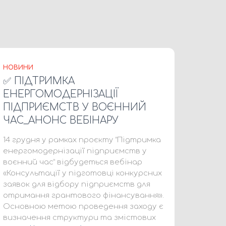
НОВИНИ
✅ ПІДТРИМКА
ЕНЕРГОМОДЕРНІЗАЦІЇ
ПІДПРИЄМСТВ У ВОЄННИЙ
ЧАС_АНОНС ВЕБІНАРУ
14 грудня у рамках проєкту “Підтримка
енергомодернізації підприємств у
воєнний час” відбудеться вебінар
«Консультації у підготовці конкурсних
заявок для відбору підприємств для
отримання грантового фінансування».
Основною метою проведення заходу є
визначення структури та змістових