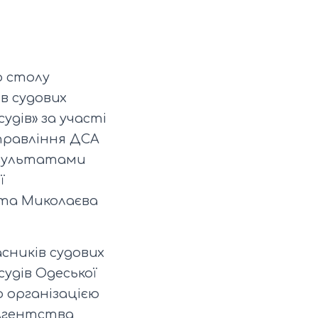
го столу
в судових
удів» за участі
правління ДСА
результатами
ї
ста Миколаєва
асників судових
удів Одеської
 організацією
 Агентства