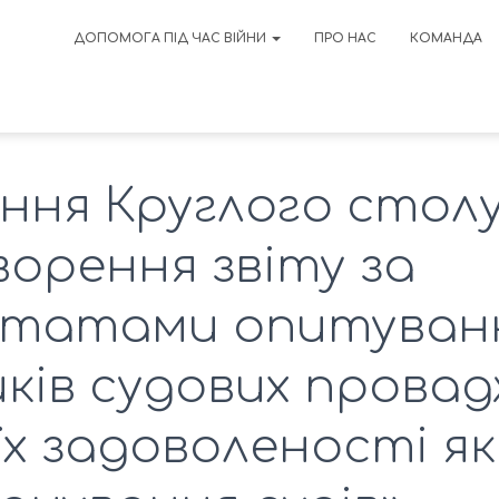
ДОПОМОГА ПІД ЧАС ВІЙНИ
ПРО НАС
КОМАНДА
ання Круглого стол
орення звіту за
ьтатами опитуван
ків судових прова
їх задоволеності я