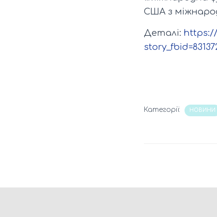
США з міжнарод
Деталі:
https:
story_fbid=8313
Категорії:
НОВИНИ