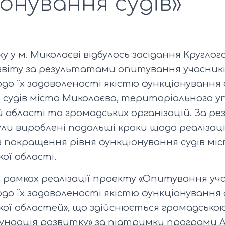
онування судів»
ку у м. Миколаєві відбулось засідання Кругло
звіту за результатами опитування учасникі
о їх задоволеності якістю функціонування с
 судів міста Миколаєва, територіального у
й області та громадських організацій. За 
ли вироблені подальші кроки щодо реалізаці
з покращення рівня функціонування судів мі
ої області.
 в рамках реалізації проекту «Опитування уч
о їх задоволеності якістю функціонування с
кої областей», що здійснюється громадською
ундація розвитку» за підтримки програми