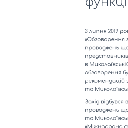
функці
3 липня 2019 ро
«Обговорення 
проваджень щод
представників
в Миколаївські
обговорення бу
рекомендацій 
та Миколаївськ
Захід відбувся
проваджень щод
та Миколаївсь
«Міжнародна ф