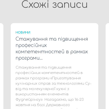
Схожі записи
НОВИНИ
Стажування та підвищення
професійних
компетентностей в рамках
програми…
Стажування та підвищення
професійних компетентностей в
рамках програми «Приготування
кулінарних страв за технологіями Су-
від та молекулярної кухні з
використанням елементів
Фудпейрінгу» Нагадаємо, що 16-23
жовтня на базі Державного