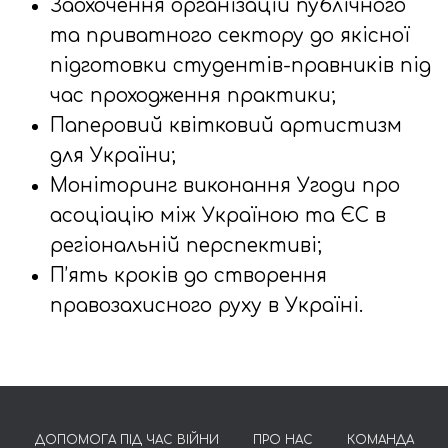
Заохочення організацій публічного
та приватного сектору до якісної
підготовки студентів-правників під
час проходження практики;
Паперовий квітковий артистизм
для України;
Моніторинг виконання Угоди про
асоціацію між Україною та ЄС в
регіональній перспективі;
П’ять кроків до створення
правозахисного руху в Україні.
ДОПОМОГА ПІД ЧАС ВІЙНИ
ПРО НАС
КОМАНДА