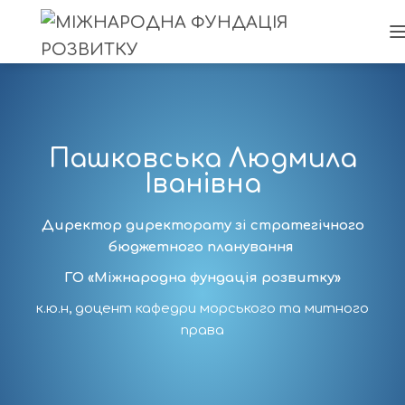
Пашковська Людмила
Іванівна
Директор директорату зі стратегічного
бюджетного планування
ГО «Міжнародна фундація розвитку»
к.ю.н, доцент кафедри морського та митного
права