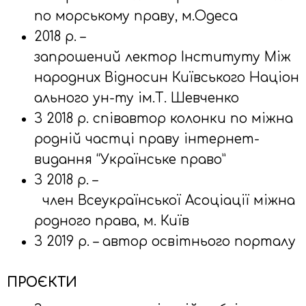
по морському праву, м.Одеса
2018 р. –
запрошений лектор Інституту Між
народних Відносин Київського Націон
ального ун-ту ім.Т. Шевченко
З 2018 р. співавтор колонки по міжна
родній частці праву інтернет-
видання “Українське право”
З 2018 р. –
член Всеукраїнської Асоціації міжна
родного права, м. Київ
З 2019 р. – автор освітнього порталу
ПРОЄКТИ