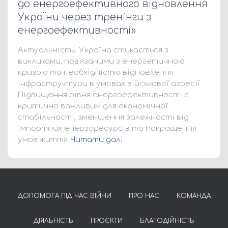
до енергоефективного відновлення
України через тренінги з
енергоефективності»
Актуальність: Україна стикається з
викликами, пов’язаними з енергетичною
кризою та необхідністю відновлення
інфраструктури в умовах військової агресії.
Підвищення рівня енергоефективності є
критично важливим для економічної
стабільності, зменшення залежності від
імпортних енергоресурсів та покращення
умов життя
Читати далі…
ДОПОМОГА ПІД ЧАС ВІЙНИ
ПРО НАС
КОМАНДА
ДІЯЛЬНІСТЬ
ПРОЄКТИ
БЛАГОДІЙНІСТЬ