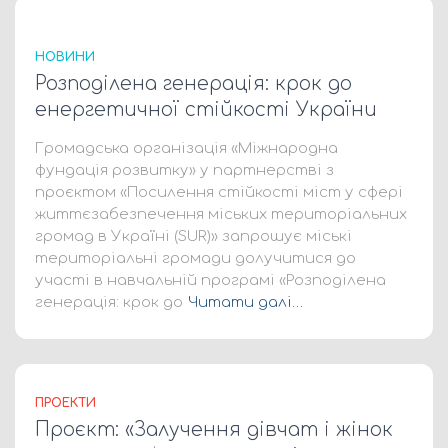
НОВИНИ
Розподілена генерація: крок до
енергетичної стійкості України
Громадська організація «Міжнародна
фундація розвитку» у партнерстві з
проєктом «Посилення стійкості міст у сфері
життєзабезпечення міських територіальних
громад в Україні (SUR)» запрошує міські
територіальні громади долучитися до
участі в навчальній програмі «Розподілена
генерація: крок до
Читати далі…
ПРОЕКТИ
Проєкт: «Залучення дівчат і жінок