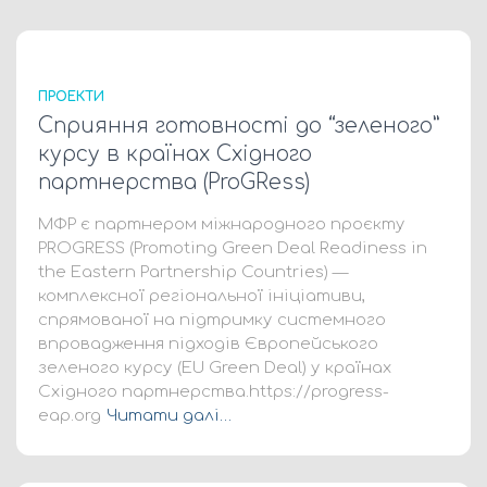
ПРОЕКТИ
Сприяння готовності до “зеленого”
курсу в країнах Східного
партнерства (ProGRess)
МФР є партнером міжнародного проєкту
PROGRESS (Promoting Green Deal Readiness in
the Eastern Partnership Countries) —
комплексної регіональної ініціативи,
спрямованої на підтримку системного
впровадження підходів Європейського
зеленого курсу (EU Green Deal) у країнах
Східного партнерства.https://progress-
eap.org
Читати далі…