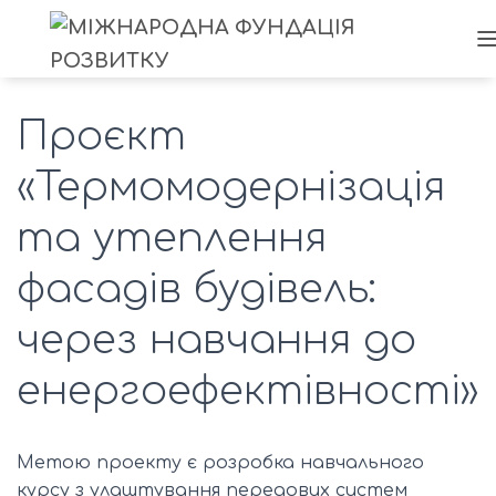
Проєкт
«Термомодернізація
та утеплення
фасадів будівель:
через навчання до
енергоефектівності»
Метою проекту є розробка навчального
курсу з улаштування передових систем